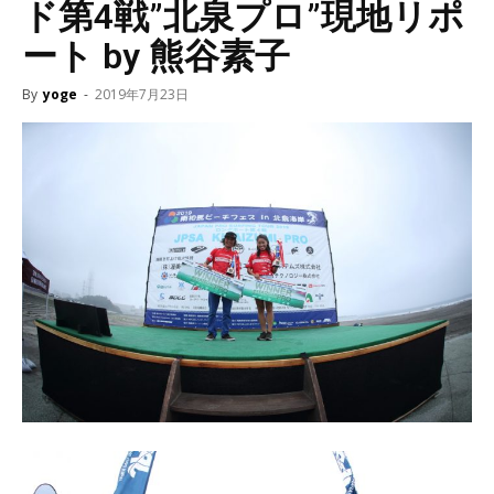
ド第4戦”北泉プロ”現地リポ
ート by 熊谷素子
By
yoge
-
2019年7月23日