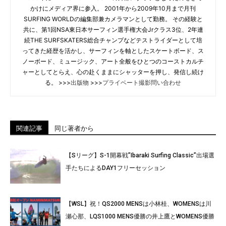
かけにメディア界に参入。 2001年から2009年10月まで月刊
SURFING WORLDの編集部兼カメラマンとして勤務。 その経験と
共に、第1回NSA東日本サーフィン選手権大会Jrクラス3位、2年連
続THE SURFSKATERS総合チャンプなどテストライダーとして培
ってきた経歴を活かし、サーフィンを軸としたスケートボード、ス
ノーボード、ミュージック、アート全般をひとつのコーストカルチ
ャーとしてとらえ、心の赴くままにシャッターを押し、発信し続け
る。 >>>
出版物
>>>
プライベート撮影問い合わせ
関連記事
同じ著者から
【Sリーグ】S-1開幕戦”Ibaraki Surfing Classic”出場選
手たちによるDAY1フリーセッション
【WSL】祝！QS2000 MENSは小林桂、WOMENSは川
瀬心那、LQS1000 MENS優勝の井上鷹とWOMENS優勝