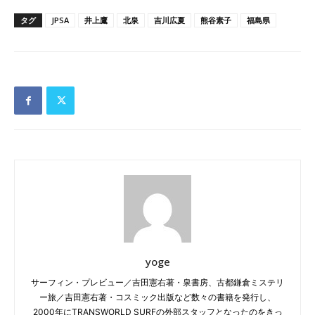
タグ
JPSA
井上鷹
北泉
吉川広夏
熊谷素子
福島県
yoge
サーフィン・プレビュー／吉田憲右著・泉書房、古都鎌倉ミステリ
ー旅／吉田憲右著・コスミック出版など数々の書籍を発行し、
2000年にTRANSWORLD SURFの外部スタッフとなったのをきっ