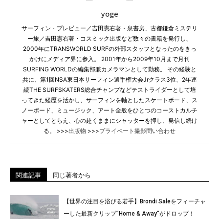
yoge
サーフィン・プレビュー／吉田憲右著・泉書房、古都鎌倉ミステリ
ー旅／吉田憲右著・コスミック出版など数々の書籍を発行し、
2000年にTRANSWORLD SURFの外部スタッフとなったのをきっ
かけにメディア界に参入。 2001年から2009年10月まで月刊
SURFING WORLDの編集部兼カメラマンとして勤務。 その経験と
共に、第1回NSA東日本サーフィン選手権大会Jrクラス3位、2年連
続THE SURFSKATERS総合チャンプなどテストライダーとして培
ってきた経歴を活かし、サーフィンを軸としたスケートボード、ス
ノーボード、ミュージック、アート全般をひとつのコーストカルチ
ャーとしてとらえ、心の赴くままにシャッターを押し、発信し続け
る。 >>>
出版物
>>>
プライベート撮影問い合わせ
関連記事
同じ著者から
【世界の注目を浴びる若手】Brondi Saleをフィーチャ
ーした最新クリップ”Home & Away”がドロップ！