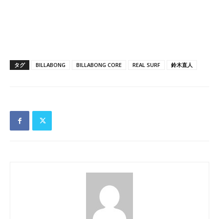
タグ
BILLABONG
BILLABONG CORE
REAL SURF
鈴木直人