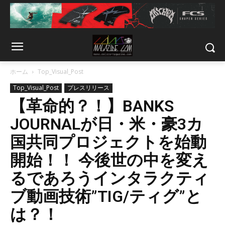
ホーム
Top_Visual_Post
Top_Visual_Post
プレスリリース
【革命的？！】BANKS
JOURNALが日・米・豪3カ
国共同プロジェクトを始動
開始！！ 今後世の中を変え
るであろうインタラクティ
ブ動画技術”TIG/ティグ”と
は？！