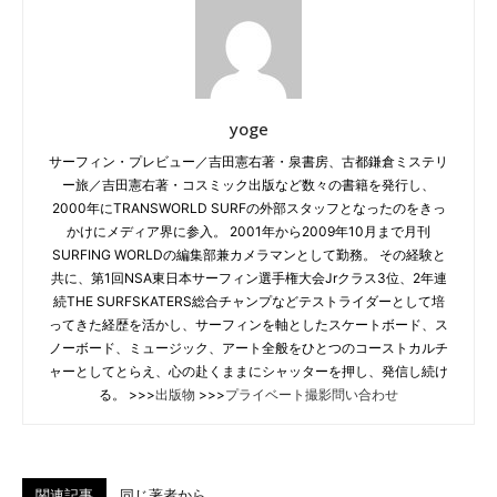
yoge
サーフィン・プレビュー／吉田憲右著・泉書房、古都鎌倉ミステリ
ー旅／吉田憲右著・コスミック出版など数々の書籍を発行し、
2000年にTRANSWORLD SURFの外部スタッフとなったのをきっ
かけにメディア界に参入。 2001年から2009年10月まで月刊
SURFING WORLDの編集部兼カメラマンとして勤務。 その経験と
共に、第1回NSA東日本サーフィン選手権大会Jrクラス3位、2年連
続THE SURFSKATERS総合チャンプなどテストライダーとして培
ってきた経歴を活かし、サーフィンを軸としたスケートボード、ス
ノーボード、ミュージック、アート全般をひとつのコーストカルチ
ャーとしてとらえ、心の赴くままにシャッターを押し、発信し続け
る。 >>>
出版物
>>>
プライベート撮影問い合わせ
関連記事
同じ著者から