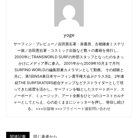
yoge
サーフィン・プレビュー／吉田憲右著・泉書房、古都鎌倉ミステリ
ー旅／吉田憲右著・コスミック出版など数々の書籍を発行し、
2000年にTRANSWORLD SURFの外部スタッフとなったのをきっ
かけにメディア界に参入。 2001年から2009年10月まで月刊
SURFING WORLDの編集部兼カメラマンとして勤務。 その経験と
共に、第1回NSA東日本サーフィン選手権大会Jrクラス3位、2年連
続THE SURFSKATERS総合チャンプなどテストライダーとして培
ってきた経歴を活かし、サーフィンを軸としたスケートボード、ス
ノーボード、ミュージック、アート全般をひとつのコーストカルチ
ャーとしてとらえ、心の赴くままにシャッターを押し、発信し続け
る。 >>>
出版物
>>>
プライベート撮影問い合わせ
関連記事
同じ著者から