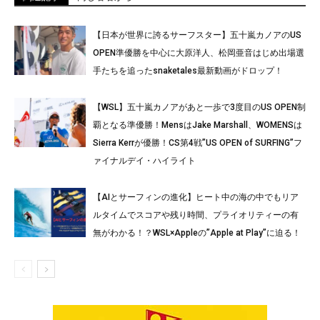
【日本が世界に誇るサーフスター】五十嵐カノアのUS
OPEN準優勝を中心に大原洋人、松岡亜音はじめ出場選
手たちを追ったsnaketales最新動画がドロップ！
【WSL】五十嵐カノアがあと一歩で3度目のUS OPEN制
覇となる準優勝！MensはJake Marshall、WOMENSは
Sierra Kerrが優勝！CS第4戦”US OPEN of SURFING”フ
ァイナルデイ・ハイライト
【AIとサーフィンの進化】ヒート中の海の中でもリア
ルタイムでスコアや残り時間、プライオリティーの有
無がわかる！？WSL×Appleの”Apple at Play”に迫る！