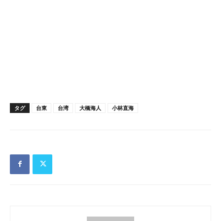
タグ
台東
台湾
大橋海人
小林直海