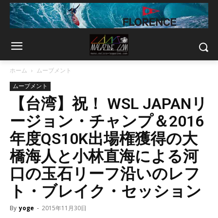
ホーム
ムーブメント
ムーブメント
【台湾】祝！ WSL JAPANリ
ージョン・チャンプ＆2016
年度QS10K出場権獲得の大
橋海人と小林直海による河
口の玉石リーフ沿いのレフ
ト・ブレイク・セッション
By
yoge
-
2015年11月30日