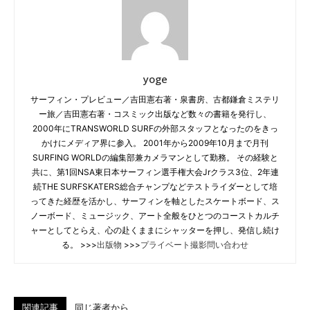
yoge
サーフィン・プレビュー／吉田憲右著・泉書房、古都鎌倉ミステリ
ー旅／吉田憲右著・コスミック出版など数々の書籍を発行し、
2000年にTRANSWORLD SURFの外部スタッフとなったのをきっ
かけにメディア界に参入。 2001年から2009年10月まで月刊
SURFING WORLDの編集部兼カメラマンとして勤務。 その経験と
共に、第1回NSA東日本サーフィン選手権大会Jrクラス3位、2年連
続THE SURFSKATERS総合チャンプなどテストライダーとして培
ってきた経歴を活かし、サーフィンを軸としたスケートボード、ス
ノーボード、ミュージック、アート全般をひとつのコーストカルチ
ャーとしてとらえ、心の赴くままにシャッターを押し、発信し続け
る。 >>>
出版物
>>>
プライベート撮影問い合わせ
関連記事
同じ著者から