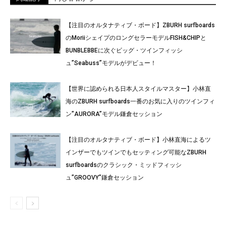
【注目のオルタナティブ・ボード】ZBURH surfboards
のMoriiシェイプのロングセラーモデルFISH&CHIPと
BUNBLEBBEに次ぐビッグ・ツインフィッシ
ュ”Seabuss”モデルがデビュー！
【世界に認められる日本人スタイルマスター】小林直
海のZBURH surfboards一番のお気に入りのツインフィ
ン”AURORA”モデル鎌倉セッション
【注目のオルタナティブ・ボード】小林直海によるツ
インザーでもツインでもセッティング可能なZBURH
surfboardsのクラシック・ミッドフィッシ
ュ”GROOVY”鎌倉セッション