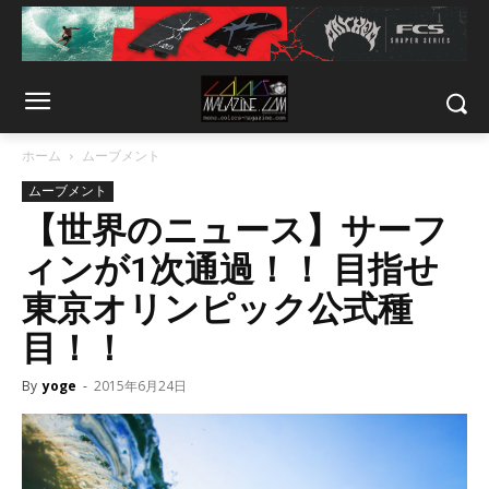
ホーム
ムーブメント
ムーブメント
【世界のニュース】サーフ
ィンが1次通過！！ 目指せ
東京オリンピック公式種
目！！
By
yoge
-
2015年6月24日