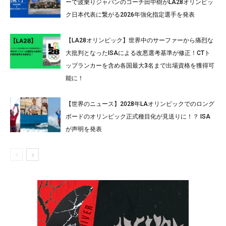
ーで波乗りジャパンのコーチ田中樹がLA28オリンピッ
ク日本代表に繋がる2026年強化指定選手を発表
【LA28オリンピック】世界中のサーファーから痛烈な
大批判となったISAによる改悪選考基準が修正！CTト
ップランカーを含め各国最大3名まで出場資格を獲得可
能に！
【世界のニュース】2028年LAオリンピックでのロング
ボードのオリンピック正式種目化が見送りに！？ ISA
が声明を発表