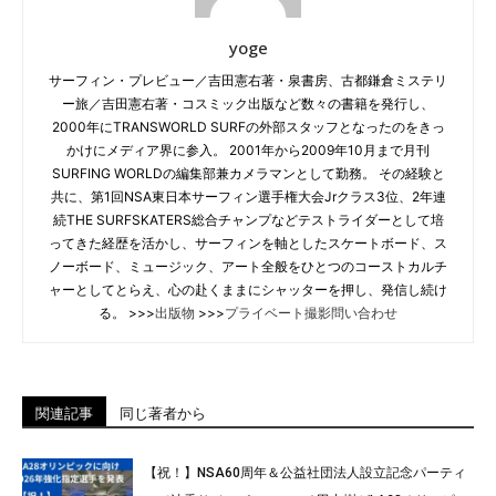
yoge
サーフィン・プレビュー／吉田憲右著・泉書房、古都鎌倉ミステリ
ー旅／吉田憲右著・コスミック出版など数々の書籍を発行し、
2000年にTRANSWORLD SURFの外部スタッフとなったのをきっ
かけにメディア界に参入。 2001年から2009年10月まで月刊
SURFING WORLDの編集部兼カメラマンとして勤務。 その経験と
共に、第1回NSA東日本サーフィン選手権大会Jrクラス3位、2年連
続THE SURFSKATERS総合チャンプなどテストライダーとして培
ってきた経歴を活かし、サーフィンを軸としたスケートボード、ス
ノーボード、ミュージック、アート全般をひとつのコーストカルチ
ャーとしてとらえ、心の赴くままにシャッターを押し、発信し続け
る。 >>>
出版物
>>>
プライベート撮影問い合わせ
関連記事
同じ著者から
【祝！】NSA60周年＆公益社団法人設立記念パーティ