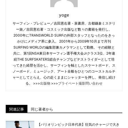
yoge
サーフィン・プレビュー／吉田憲右著・泉書房、古都鎌倉ミステリ
ー旅／吉田憲右著・コスミック出版など数々の書籍を発行し、
2000年にTRANSWORLD SURFの外部スタッフとなったのをきっ
かけにメディア界に参入。 2001年から2009年10月まで月刊
SURFING WORLDの編集部兼カメラマンとして勤務。 その経験と
共に、第1回NSA東日本サーフィン選手権大会Jrクラス3位、2年連
続THE SURFSKATERS総合チャンプなどテストライダーとして培
ってきた経歴を活かし、サーフィンを軸としたスケートボード、ス
ノーボード、ミュージック、アート全般をひとつのコーストカルチ
ャーとしてとらえ、心の赴くままにシャッターを押し、発信し続け
る。 >>>
出版物
>>>
プライベート撮影問い合わせ
関連記事
同じ著者から
【パリオリンピック日本代表】狂気のチャージで大き