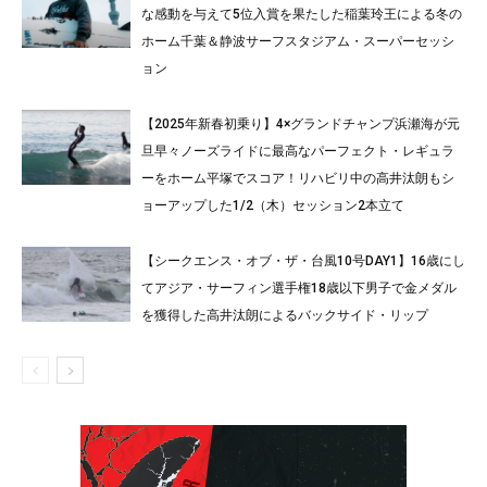
な感動を与えて5位入賞を果たした稲葉玲王による冬の
ホーム千葉＆静波サーフスタジアム・スーパーセッシ
ョン
【2025年新春初乗り】4×グランドチャンプ浜瀬海が元
旦早々ノーズライドに最高なパーフェクト・レギュラ
ーをホーム平塚でスコア！リハビリ中の高井汰朗もシ
ョーアップした1/2（木）セッション2本立て
【シークエンス・オブ・ザ・台風10号DAY1】16歳にし
てアジア・サーフィン選手権18歳以下男子で金メダル
を獲得した高井汰朗によるバックサイド・リップ