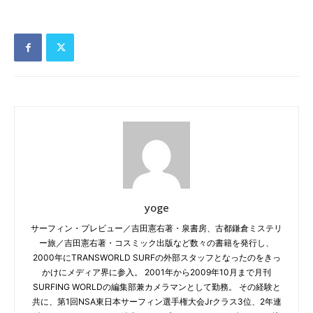
yoge
サーフィン・プレビュー／吉田憲右著・泉書房、古都鎌倉ミステリ
ー旅／吉田憲右著・コスミック出版など数々の書籍を発行し、
2000年にTRANSWORLD SURFの外部スタッフとなったのをきっ
かけにメディア界に参入。 2001年から2009年10月まで月刊
SURFING WORLDの編集部兼カメラマンとして勤務。 その経験と
共に、第1回NSA東日本サーフィン選手権大会Jrクラス3位、2年連