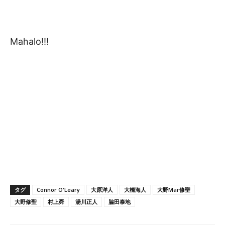
Mahalo!!!
タグ
Connor O'Leary
大原洋人
大橋海人
大野Mar修聖
大野修聖
村上舜
湯川正人
脇田泰地