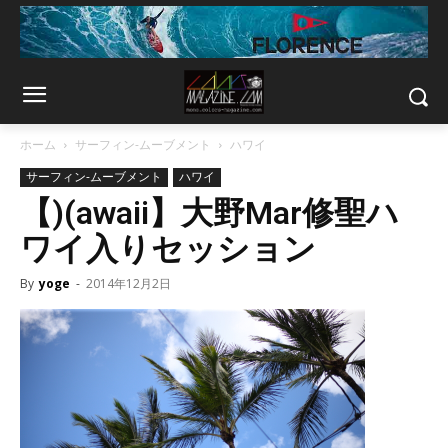
ホーム
サーフィン-ムーブメント
ハワイ
サーフィン-ムーブメント
ハワイ
【)(awaii】大野Mar修聖ハ
ワイ入りセッション
By
yoge
-
2014年12月2日