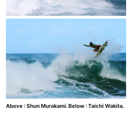
Above : Shun Murakami. Below : Taichi Wakita.