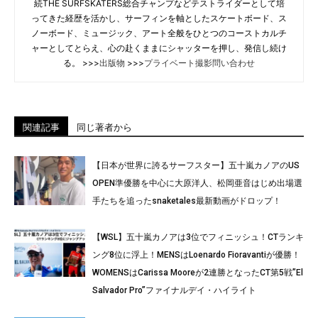
続THE SURFSKATERS総合チャンプなどテストライダーとして培
ってきた経歴を活かし、サーフィンを軸としたスケートボード、ス
ノーボード、ミュージック、アート全般をひとつのコーストカルチ
ャーとしてとらえ、心の赴くままにシャッターを押し、発信し続け
る。 >>>
出版物
>>>
プライベート撮影問い合わせ
関連記事
同じ著者から
【日本が世界に誇るサーフスター】五十嵐カノアのUS
OPEN準優勝を中心に大原洋人、松岡亜音はじめ出場選
手たちを追ったsnaketales最新動画がドロップ！
【WSL】五十嵐カノアは3位でフィニッシュ！CTランキ
ング8位に浮上！MENSはLoenardo Fioravantiが優勝！
WOMENSはCarissa Mooreが2連勝となったCT第5戦”El
Salvador Pro”ファイナルデイ・ハイライト