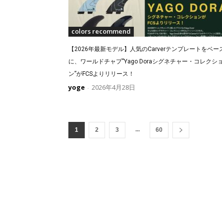
colors recommend
【2026年最新モデル】人気のCarverテンプレートをベー
に、ワールドチャプ”Yago Doraシグネチャー・コレクシ
ン”がFCSよりリリース！
yoge
2026年4月28日
-
...
1
2
3
60