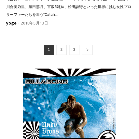
川合美乃里、須田那月、宮坂3姉妹、松田詩野といった世界に挑む女性プロ
サーファーたちを追う”Catch...
yoge
2018年5月13日
-
1
2
3