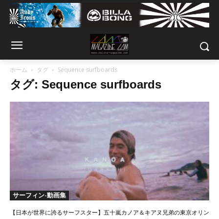
ホーム
タグ
Sequence surfboards
タグ: Sequence surfboards
サーフィン-動画集
【日本が世界に誇るサーフスター】五十嵐カノア＆キアヌ兄弟の東京オリン