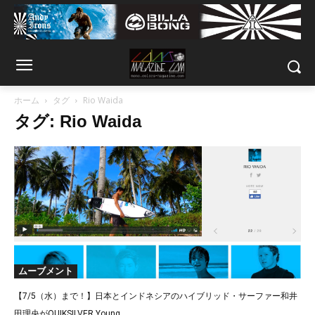
ホーム
タグ
Rio Waida
タグ: Rio Waida
ムーブメント
【7/5（水）まで！】日本とインドネシアのハイブリッド・サーファー和井
田理央がQUIKSILVER Young...