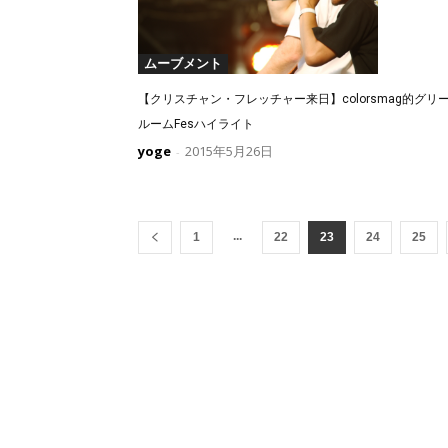
ムーブメント
【クリスチャン・フレッチャー来日】colorsmag的グリ
ルームFesハイライト
yoge
2015年5月26日
-
...
1
22
23
24
25