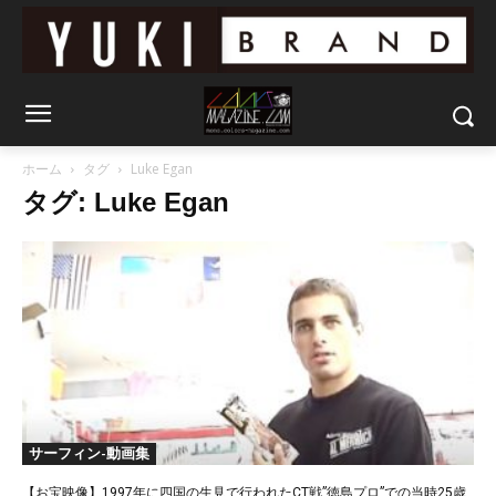
ホーム
タグ
Luke Egan
タグ: Luke Egan
サーフィン-動画集
【お宝映像】1997年に四国の生見で行われたCT戦”徳島プロ”での当時25歳