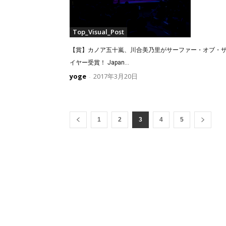
Top_Visual_Post
【賞】カノア五十嵐、川合美乃里がサーファー・オブ・
イヤー受賞！ Japan...
yoge
2017年3月20日
-
1
2
3
4
5