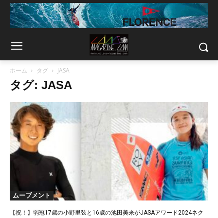
ホーム
タグ
JASA
タグ: JASA
ムーブメント
【祝！】弱冠17歳の小野里弦と16歳の池田美来がJASAアワード2024ネク