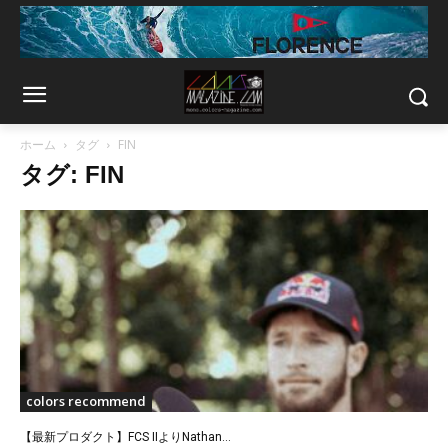
ホーム
タグ
FIN
タグ: FIN
colors recommend
【最新プロダクト】FCS IIよりNathan...