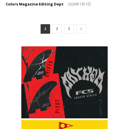
Colors Magazine Editing Dept
2026年7月1日
-
1
2
3