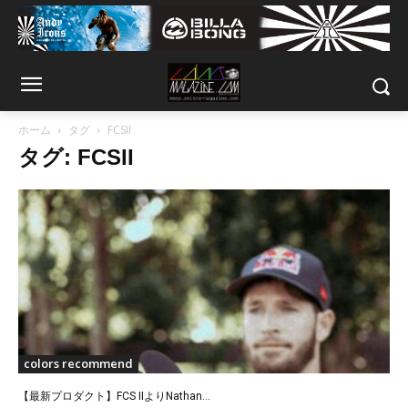
ホーム
タグ
FCSII
タグ: FCSII
colors recommend
【最新プロダクト】FCS IIよりNathan...