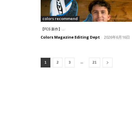
colors recommend
【FCS 新作】...
Colors Magazine Editing Dept
2026年6月16日
-
...
1
2
3
21