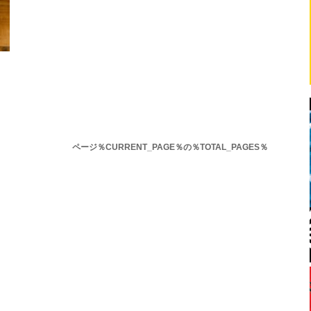
ページ％CURRENT_PAGE％の％TOTAL_PAGES％