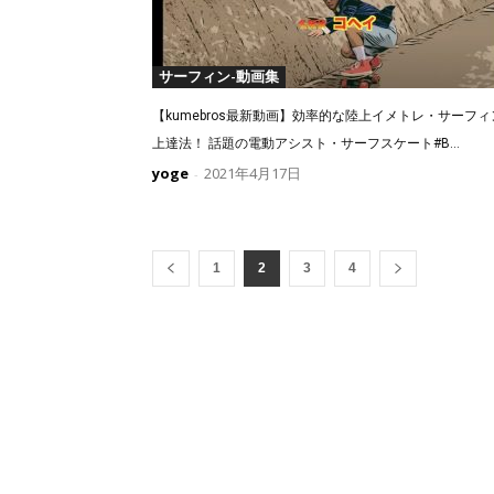
サーフィン-動画集
【kumebros最新動画】効率的な陸上イメトレ・サーフィ
上達法！ 話題の電動アシスト・サーフスケート#B...
yoge
2021年4月17日
-
1
2
3
4