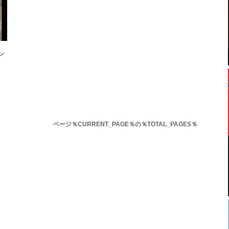
ン
ページ％CURRENT_PAGE％の％TOTAL_PAGES％