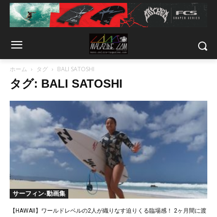
ホーム
タグ
BALI SATOSHI
タグ: BALI SATOSHI
サーフィン-動画集
【HAWAII】ワールドレベルの2人が織りなす迫りくる臨場感！ 2ヶ月間に渡