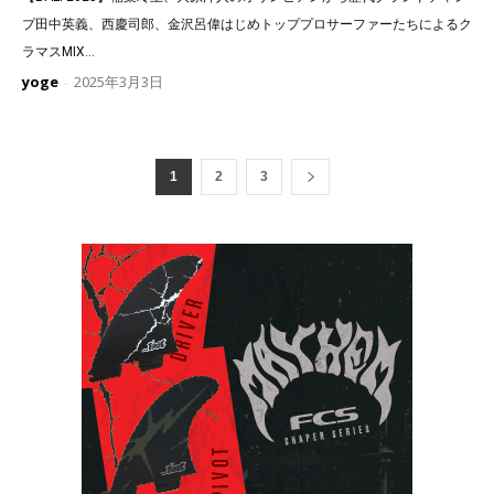
プ田中英義、西慶司郎、金沢呂偉はじめトッププロサーファーたちによるク
ラマスMIX...
yoge
2025年3月3日
-
1
2
3