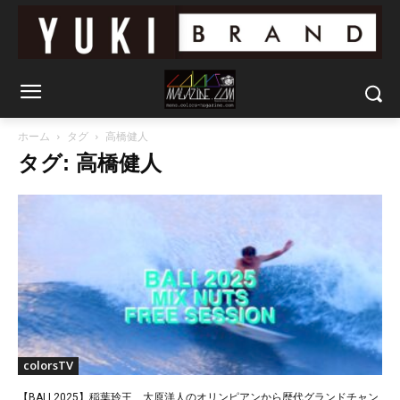
ホーム
タグ
高橋健人
タグ: 高橋健人
colorsTV
【BALI 2025】稲葉玲王、大原洋人のオリンピアンから歴代グランドチャン