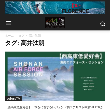
ホーム
タグ
高井汰朗
タグ: 高井汰朗
colorsTV
【西高東低愛好会】日本を代表するレジェンド的エアリスト中浦”JET”章か