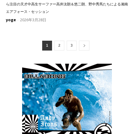
ら注目の天才中高生サーファー高井汰朗＆悠二朗、野中秀馬たちによる湘南
エアフォース・セッション
yoge
2026年3月28日
-
1
2
3