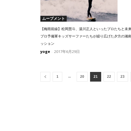
ムーブメント
【梅雨前線】松岡慧斗、湯川正人といったプロたちと未
プロ予備軍キッズサーファーたちが繰り広げた夕方の湘
ッション
yoge
2017年6月29日
-
...
1
20
21
22
23