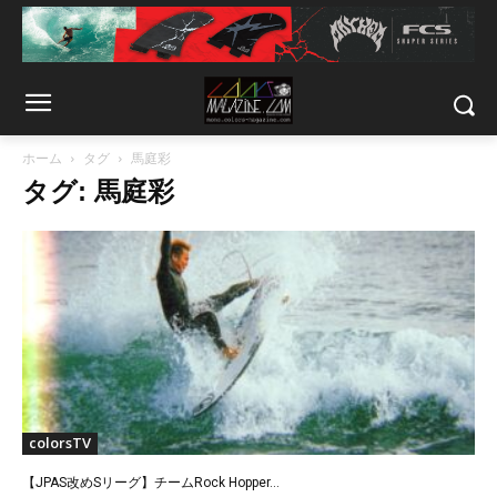
ホーム
タグ
馬庭彩
タグ: 馬庭彩
colorsTV
【JPAS改めSリーグ】チームRock Hopper...