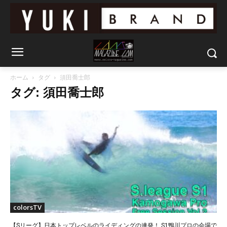
ホーム
タグ
須田喬士郎
タグ: 須田喬士郎
colorsTV
【Sリーグ】日本トップレベルのライディングの連発！ S1鴨川プロの会場で