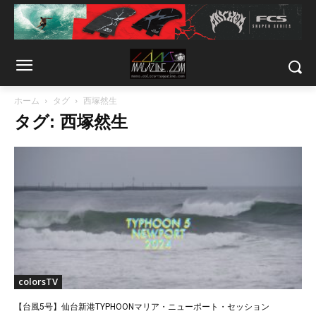
ホーム
タグ
西塚然生
タグ: 西塚然生
colorsTV
【台風5号】仙台新港TYPHOONマリア・ニューポート・セッション