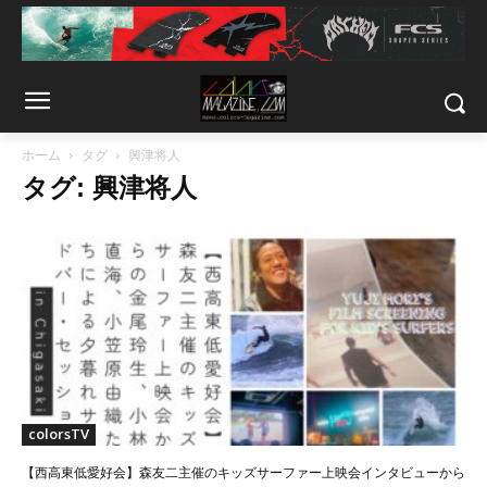
ホーム
タグ
興津将人
タグ: 興津将人
colorsTV
【西高東低愛好会】森友二主催のキッズサーファー上映会インタビューから