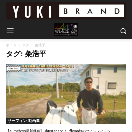
ホーム
タグ
粂浩平
タグ: 粂浩平
サーフィン-動画集
【Kumebros最新動画】Christenson surfboardsのツインフィッシ