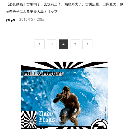
【必見動画】宮坂桃子、宮坂莉乙子、福島寿実子、吉川広夏、田岡夏美、伊
藤奈央子による奄美大島トリップ
yoge
2016年5月20日
-
3
4
5