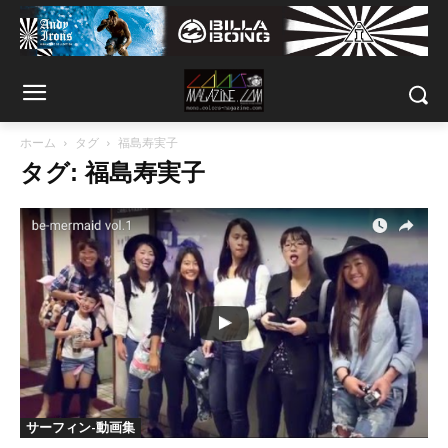
ホーム
タグ
福島寿実子
タグ: 福島寿実子
サーフィン-動画集