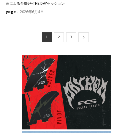
蓮による台風6号THE DAYセッション
yoge
2026年6月4日
-
1
2
3