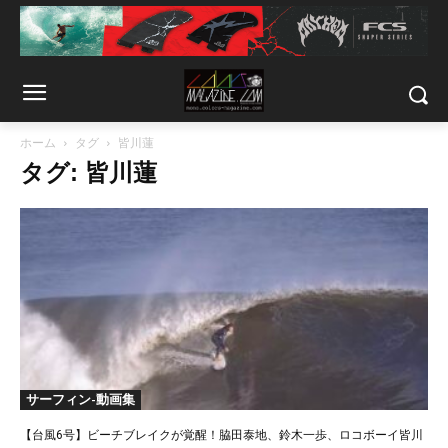
ホーム
タグ
皆川蓮
タグ: 皆川蓮
サーフィン-動画集
【台風6号】ビーチブレイクが覚醒！脇田泰地、鈴木一歩、ロコボーイ皆川