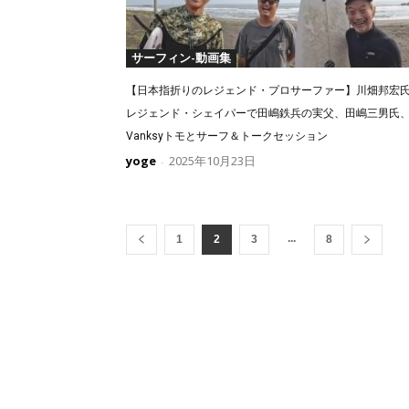
サーフィン-動画集
【日本指折りのレジェンド・プロサーファー】川畑邦宏
レジェンド・シェイパーで田嶋鉄兵の実父、田嶋三男氏
Vanksyトモとサーフ＆トークセッション
yoge
2025年10月23日
-
...
1
2
3
8