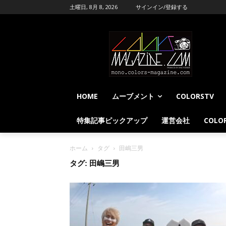
土曜日, 8月 8, 2026
サインイン/登録する
HOME
ムーブメント
COLORSTV
特集記事ピックアップ
運営会社
COLOR
ホーム
タグ
田嶋三男
タグ: 田嶋三男