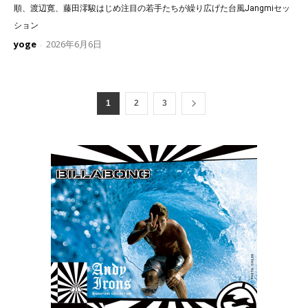
順、渡辺寛、藤田澪駿はじめ注目の若手たちが繰り広げた台風Jangmiセッ
ション
yoge
2026年6月6日
-
1
2
3