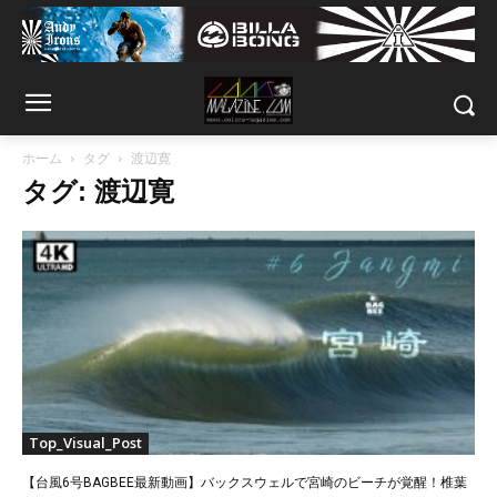
ホーム
タグ
渡辺寛
タグ: 渡辺寛
Top_Visual_Post
【台風6号BAGBEE最新動画】バックスウェルで宮崎のビーチが覚醒！椎葉