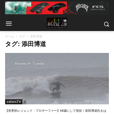
ホーム
タグ
添田博道
タグ: 添田博道
colorsTV
【世界的レジェンド・プロサーファー】68歳にして現役！添田博道氏をは