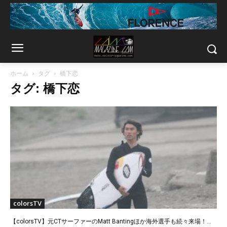
ホーム
タグ
橋下恋
タグ: 橋下恋
colorsTV
【colorsTV】元CTサーファーのMatt Bantingほか海外選手も続々来場！...