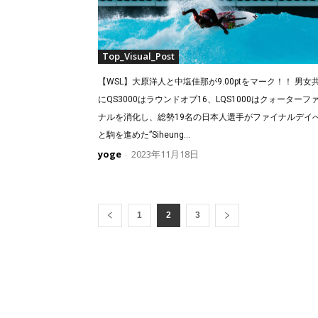
Top_Visual_Post
【WSL】大原洋人と中塩佳那が9.00ptをマーク！！ 男女
にQS3000はラウンドオブ16、LQS1000はクォーターフ
ナルを消化し、総勢19名の日本人選手がファイナルデイ
と駒を進めた”Siheung...
yoge
2023年11月18日
-
1
2
3