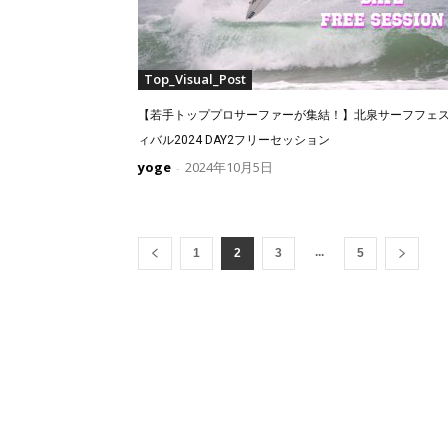
Top_Visual_Post
【若手トッププロサーファーが集結！】北泉サーフフェ
ィバル2024 DAY2フリーセッション
yoge
2024年10月5日
-
...
1
2
3
5