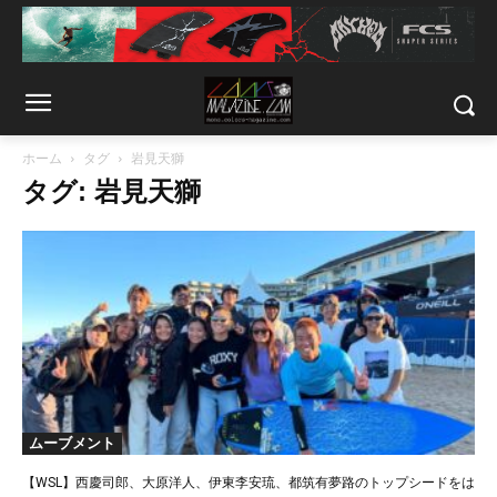
ホーム
タグ
岩見天獅
タグ: 岩見天獅
ムーブメント
【WSL】西慶司郎、大原洋人、伊東李安琉、都筑有夢路のトップシードをは