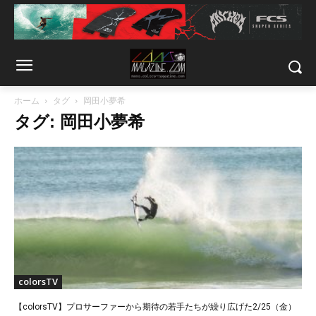
ホーム
タグ
岡田小夢希
タグ: 岡田小夢希
colorsTV
【colorsTV】プロサーファーから期待の若手たちが繰り広げた2/25（金）