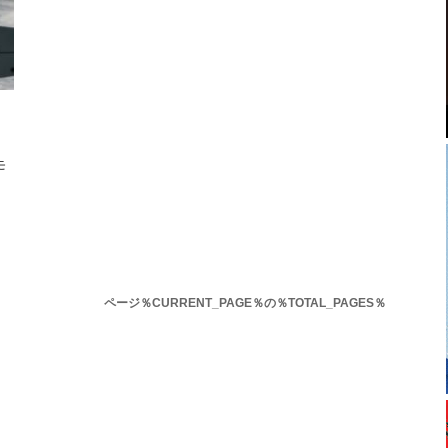
モ
ページ％CURRENT_PAGE％の％TOTAL_PAGES％