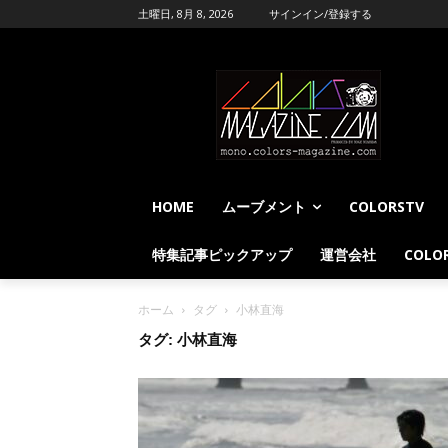
土曜日, 8月 8, 2026
サインイン/登録する
HOME
ムーブメント
COLORSTV
特集記事ピックアップ
運営会社
COLOR
ホーム
タグ
小林直海
タグ: 小林直海