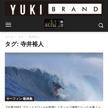
ホーム
タグ
寺井裕人
タグ: 寺井裕人
サーフィン-動画集
【台風18号】グランドスウェルが炸裂しどチューブ連発となった台風ミー