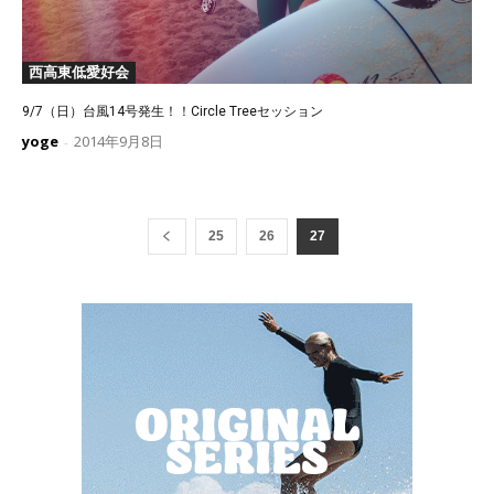
西高東低愛好会
9/7（日）台風14号発生！！Circle Treeセッション
yoge
2014年9月8日
-
25
26
27