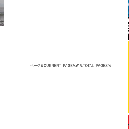
ページ％CURRENT_PAGE％の％TOTAL_PAGES％