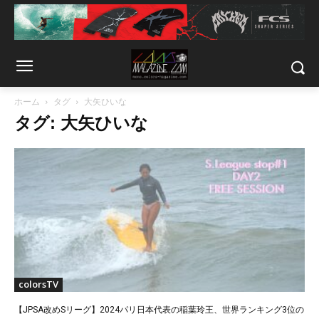
ホーム
タグ
大矢ひいな
タグ: 大矢ひいな
colorsTV
【JPSA改めSリーグ】2024パリ日本代表の稲葉玲王、世界ランキング3位の