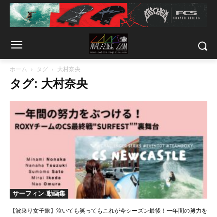
ホーム
タグ
大村奈央
タグ: 大村奈央
サーフィン-動画集
【波乗り女子旅】泣いても笑ってもこれが今シーズン最後！一年間の努力を