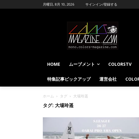
月曜日, 8月 10, 2026
サインイン/登録する
HOME
ムーブメント
COLORSTV
特集記事ピックアップ
運営会社
COLOR
ホーム
タグ
大場玲遥
タグ: 大場玲遥