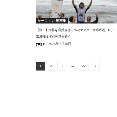
サーフィン-動画集
【祝！】世界を震撼させる小波マスター大場玲遥、Sリー
S2優勝までの軌跡を追う
yoge
2026年7月10日
-
...
1
2
3
22