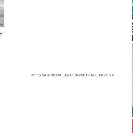
グ
ページ％CURRENT_PAGE％の％TOTAL_PAGES％