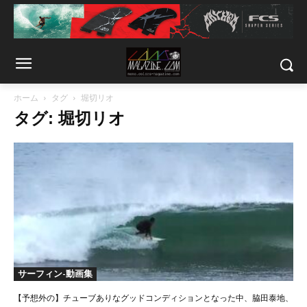
ホーム
タグ
堀切リオ
タグ: 堀切リオ
サーフィン-動画集
【予想外の】チューブありなグッドコンディションとなった中、脇田泰地、