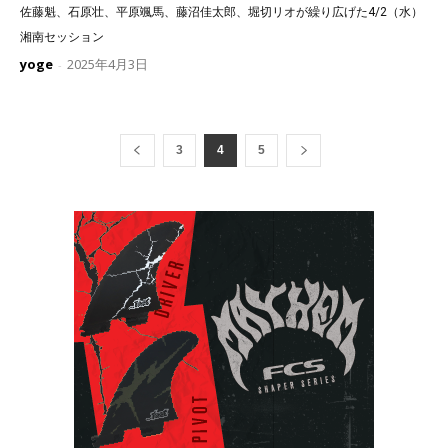
佐藤魁、石原壮、平原颯馬、藤沼佳太郎、堀切リオが繰り広げた4/2（水）
湘南セッション
yoge
2025年4月3日
-
3
4
5