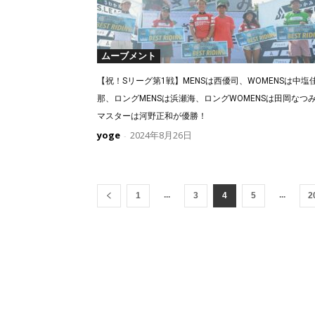
ムーブメント
【祝！Sリーグ第1戦】MENSは西優司、WOMENSは中塩
那、ロングMENSは浜瀬海、ロングWOMENSは田岡なつ
マスターは河野正和が優勝！
yoge
2024年8月26日
-
...
...
1
3
4
5
2