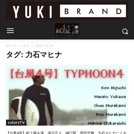
ホーム
タグ
力石マヒナ
タグ: 力石マヒナ
colorsTV
【台風4号】村上舜＆蓮、湯川正人、樋口賢、原田空雅、力石マヒナによる