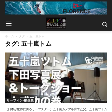
ホーム
タグ
五十嵐トム
タグ: 五十嵐トム
サーフィン-動画集
【日本が世界に誇るサーフスター】五十嵐カノアを育てた父、五十嵐ツトム